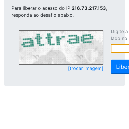
Para liberar o acesso
do IP
216.73.217.153
,
responda ao desafio abaixo.
Digite 
lado no
[trocar imagem]