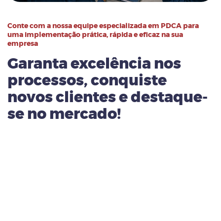
Conte com a nossa equipe especializada em PDCA para
uma implementação prática, rápida e eficaz na sua
empresa
Garanta excelência nos
processos, conquiste
novos clientes e destaque-
se no mercado!
Implementar o PDCA é importante para melhorar
continuamente os processos e aumentar a eficiência das
operações. A metodologia ajuda a identificar problemas,
criar soluções e acompanhar resultados de forma
organizada. Além disso, reduz desperdícios, falhas e
retrabalho nas atividades diárias. Com o PDCA, a empresa
ganha mais controle, produtividade e qualidade nos
processos.