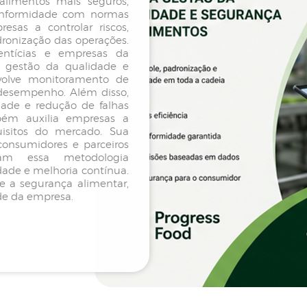
 alimentos mais seguros,
conformidade com normas
sas a controlar riscos,
dronização das operações.
mentícias e empresas da
a gestão da qualidade e
volve monitoramento de
e desempenho. Além disso,
dade e redução de falhas
bém auxilia empresas a
uisitos do mercado. Sua
onsumidores e parceiros
tam essa metodologia
de e melhoria contínua.
ce a segurança alimentar,
ade da empresa.