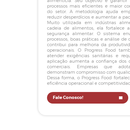
alimentícia. Seu objetivo é garantir
processos mais eficientes e maior 
do setor. A metodologia ajuda empre
reduzir desperdícios e aumentar a pa
Muito utilizada em indústrias ali
cadeia de alimentos, ela fortalece 
segurança alimentar. O sistema en
processos, boas práticas e análise d
contribui para melhoria da produtivi
operacionais. O Progress Food tam
atender exigências sanitárias e req
aplicação aumenta a confiança dos c
comerciais. Empresas que ado
demonstram compromisso com qualida
Dessa forma, o Progress Food fortale
eficiência operacional e competitivid
Fale Conosco!
Seta
ícone