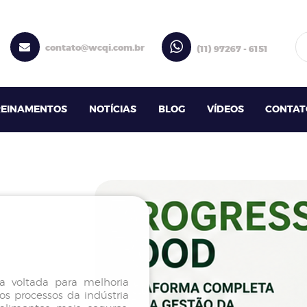
contato@wcqi.com.br
(11) 97267 - 6151
REINAMENTOS
NOTÍCIAS
BLOG
VÍDEOS
CONTAT
 voltada para melhoria
s processos da indústria