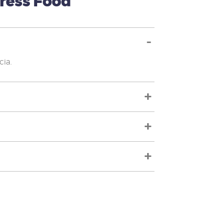
gress Food
cia.